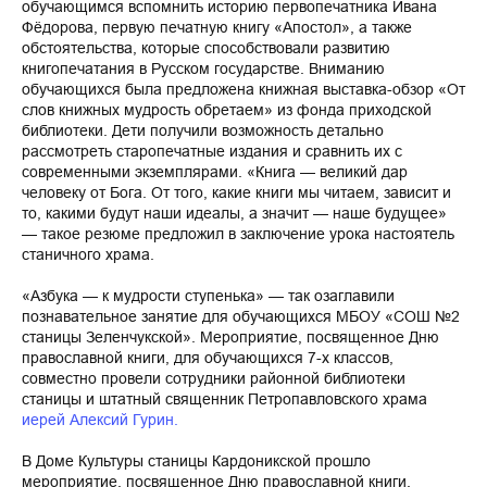
обучающимся вспомнить историю первопечатника Ивана
Фёдорова, первую печатную книгу «Апостол», а также
обстоятельства, которые способствовали развитию
книгопечатания в Русском государстве. Вниманию
обучающихся была предложена книжная выставка-обзор «От
слов книжных мудрость обретаем» из фонда приходской
библиотеки. Дети получили возможность детально
рассмотреть старопечатные издания и сравнить их с
современными экземплярами. «Книга — великий дар
человеку от Бога. От того, какие книги мы читаем, зависит и
то, какими будут наши идеалы, а значит — наше будущее»
— такое резюме предложил в заключение урока настоятель
станичного храма.
«Азбука — к мудрости ступенька» — так озаглавили
познавательное занятие для обучающихся МБОУ «СОШ №2
станицы Зеленчукской». Мероприятие, посвященное Дню
православной книги, для обучающихся 7-х классов,
совместно провели сотрудники районной библиотеки
станицы и штатный священник Петропавловского храма
иерей Алексий Гурин.
В Доме Культуры станицы Кардоникской прошло
мероприятие, посвященное Дню православной книги.