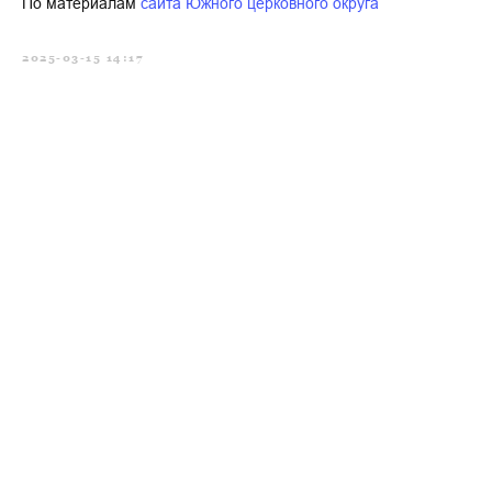
По материалам
сайта Южного церковного округа
2025-03-15 14:17
Главная
→
История
→
Новости
→
Приходы
→