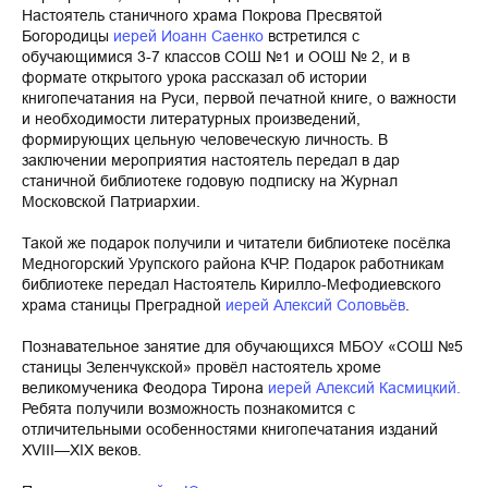
Настоятель станичного храма Покрова Пресвятой
Богородицы
иерей Иоанн Саенко
встретился с
обучающимися 3-7 классов СОШ №1 и ООШ № 2, и в
формате открытого урока рассказал об истории
книгопечатания на Руси, первой печатной книге, о важности
и необходимости литературных произведений,
формирующих цельную человеческую личность. В
заключении мероприятия настоятель передал в дар
станичной библиотеке годовую подписку на Журнал
Московской Патриархии.
Такой же подарок получили и читатели библиотеке посёлка
Медногорский Урупского района КЧР. Подарок работникам
библиотеке передал Настоятель Кирилло-Мефодиевского
храма станицы Преградной
иерей Алексий Соловьёв
.
Познавательное занятие для обучающихся МБОУ «СОШ №5
станицы Зеленчукской» провёл настоятель хроме
великомученика Феодора Тирона
иерей Алексий Касмицкий.
Ребята получили возможность познакомится с
отличительными особенностями книгопечатания изданий
XVIII—XIX веков.