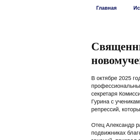
Главная
Ис
Священни
новомуче
В октябре 2025 г
профессиональных
секретаря Комисс
Гурина с ученикам
репрессий, которы
Отец Александр р
подвижниках благо