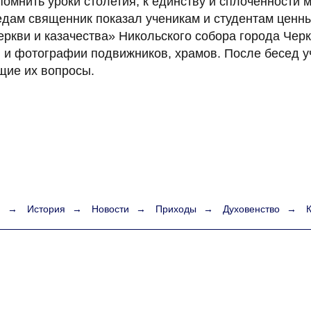
помнить уроки столетия, к единству и сплоченности 
едам священник показал ученикам и студентам ценны
ркви и казачества» Никольского собора города Черк
ы и фотографии подвижников, храмов. После бесед у
щие их вопросы.
я
→
История
→
Новости
→
Приходы
→
Духовенство
→