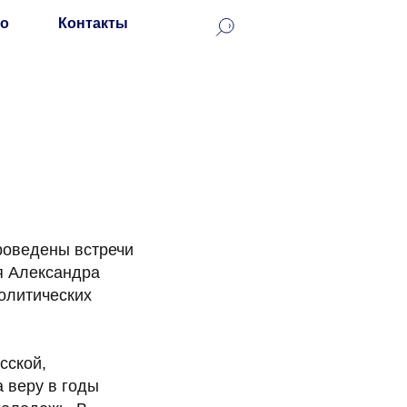
о
Контакты
роведены встречи
я Александра
политических
сской,
 веру в годы