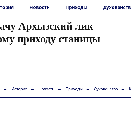
тория
Новости
Приходы
Духовенств
дачу Архызский лик
ому приходу станицы
я
→
История
→
Новости
→
Приходы
→
Духовенство
→