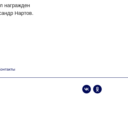
ыл награжден
сандр Нартов.
Контакты