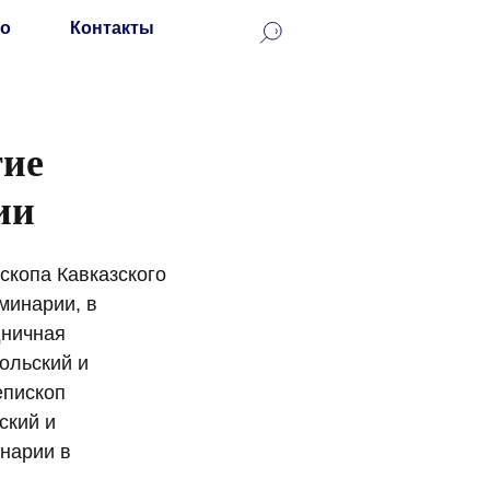
о
Контакты
тие
ии
скопа Кавказского
минарии, в
дничная
ольский и
епископ
ский и
нарии в