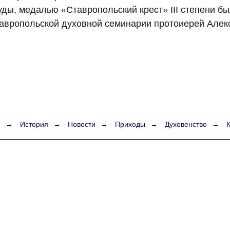
уды, медалью «Ставропольский крест» III степени б
авропольской духовной семинарии протоиерей Алек
я
→
История
→
Новости
→
Приходы
→
Духовенство
→