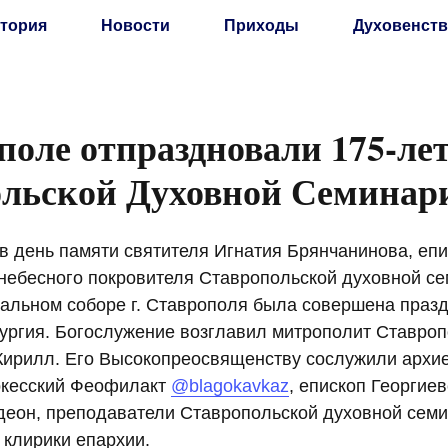
тория
Новости
Приходы
Духовенств
поле отпраздновали 175-ле
льской Духовной Семинар
 в день памяти святителя Игнатия Брянчанинова, епи
 небесного покровителя Ставропольской духовной се
альном соборе г. Ставрополя была совершена праз
ургия. Богослужение возглавил митрополит Ставроп
ирилл. Его Высокопреосвященству сослужили архи
ркесский Феофилакт
@blagokavkaz
, епископ Георгиев
деон, преподаватели Ставропольской духовной семи
 клирики епархии.