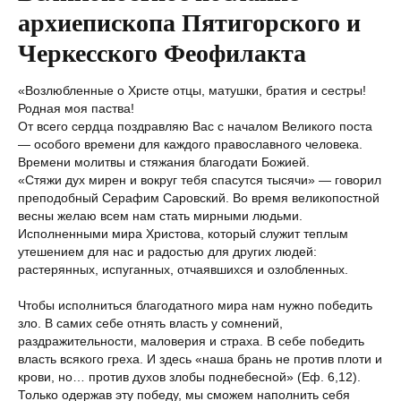
архиепископа Пятигорского и
Черкесского Феофилакта
«Возлюбленные о Христе отцы, матушки, братия и сестры!
Родная моя паства!
От всего сердца поздравляю Вас с началом Великого поста
— особого времени для каждого православного человека.
Времени молитвы и стяжания благодати Божией.
«Стяжи дух мирен и вокруг тебя спасутся тысячи» — говорил
преподобный Серафим Саровский. Во время великопостной
весны желаю всем нам стать мирными людьми.
Исполненными мира Христова, который служит теплым
утешением для нас и радостью для других людей:
растерянных, испуганных, отчаявшихся и озлобленных.
Чтобы исполниться благодатного мира нам нужно победить
зло. В самих себе отнять власть у сомнений,
раздражительности, маловерия и страха. В себе победить
власть всякого греха. И здесь «наша брань не против плоти и
крови, но… против духов злобы поднебесной» (Еф. 6,12).
Только одержав эту победу, мы сможем наполнить себя