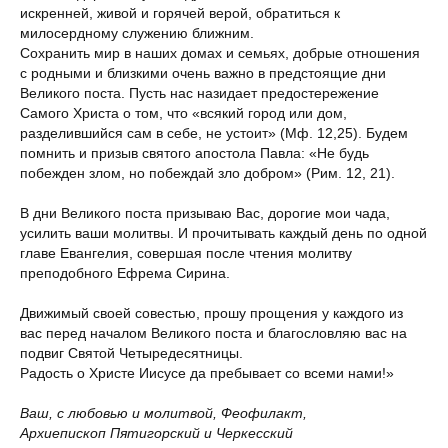
искренней, живой и горячей верой, обратиться к
милосердному служению ближним.
Сохранить мир в наших домах и семьях, добрые отношения
с родными и близкими очень важно в предстоящие дни
Великого поста. Пусть нас назидает предостережение
Самого Христа о том, что «всякий город или дом,
разделившийся сам в себе, не устоит» (Мф. 12,25). Будем
помнить и призыв святого апостола Павла: «Не будь
побежден злом, но побеждай зло добром» (Рим. 12, 21).
В дни Великого поста призываю Вас, дорогие мои чада,
усилить ваши молитвы. И прочитывать каждый день по одной
главе Евангелия, совершая после чтения молитву
преподобного Ефрема Сирина.
Движимый своей совестью, прошу прощения у каждого из
вас перед началом Великого поста и благословляю вас на
подвиг Святой Четыредесятницы.
Радость о Христе Иисусе да пребывает со всеми нами!»
Ваш, с любовью и молитвой, Феофилакт,
Архиепископ Пятигорский и Черкесский