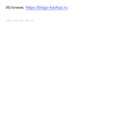
Источник:
https://blago-kavkaz.ru
2022-03-05 10:21
Главная
→
История
→
Новости
→
Приходы
→
Духовенство
→
Контакты