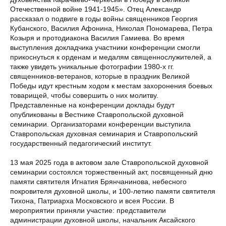
Отечественной войне 1941-1945». Отец Александр
рассказал о подвиге в годы войны священников Георгия
Кубанского, Василия Афонина, Николая Пономарева, Петра
Козыря и протодиакона Василия Гамиева. Во время
выступления докладчика участники конференции смогли
прикоснуться к орденам и медалям священнослужителей, а
также увидеть уникальные фотографии 1980-х гг.
священников-ветеранов, которые в праздник Великой
Победы идут крестным ходом к местам захоронения боевых
товарищей, чтобы совершить о них молитву.
Представленные на конференции доклады будут
опубликованы в Вестнике Ставропольской духовной
семинарии. Организаторами конференции выступила
Ставропольская духовная семинария и Ставропольский
государственный педагогический институт.
13 мая 2025 года в актовом зале Ставропольской духовной
семинарии состоялся торжественный акт, посвященный дню
памяти святителя Игнатия Брянчанинова, небесного
покровителя духовной школы, и 100-летию памяти святителя
Тихона, Патриарха Московского и всея России. В
мероприятии приняли участие: представители
администрации духовной школы, начальник Аксайского