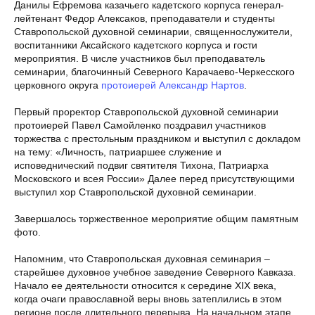
Данилы Ефремова казачьего кадетского корпуса генерал-
лейтенант Федор Алексаков, преподаватели и студенты
Ставропольской духовной семинарии, священнослужители,
воспитанники Аксайского кадетского корпуса и гости
мероприятия. В числе участников был преподаватель
семинарии, благочинный Северного Карачаево-Черкесского
церковного округа
протоиерей Александр Нартов
.
Первый проректор Ставропольской духовной семинарии
протоиерей Павел Самойленко поздравил участников
торжества с престольным праздником и выступил с докладом
на тему: «Личность, патриаршее служение и
исповеднический подвиг святителя Тихона, Патриарха
Московского и всея России» Далее перед присутствующими
выступил хор Ставропольской духовной семинарии.
Завершалось торжественное мероприятие общим памятным
фото.
Напомним, что Ставропольская духовная семинария –
старейшее духовное учебное заведение Северного Кавказа.
Начало ее деятельности относится к середине XIX века,
когда очаги православной веры вновь затеплились в этом
регионе после длительного перерыва. На начальном этапе