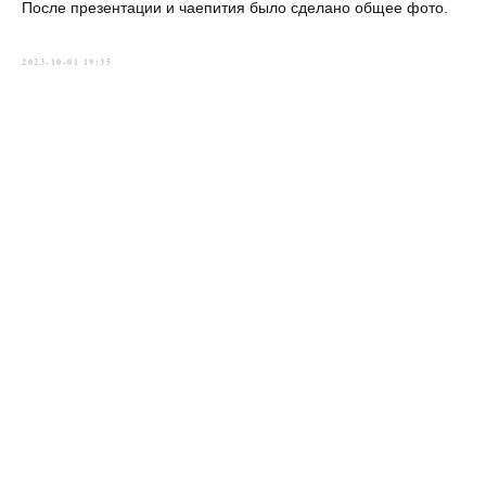
После презентации и чаепития было сделано общее фото.
2023-10-01 19:35
Главная
→
История
→
Новости
→
Приходы
→
Духовенство
→
Контакты