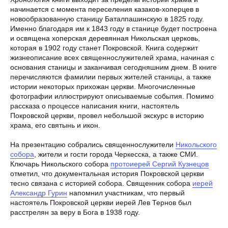
начинается с момента переселения казаков-хоперцев в
новообразованную станицу Баталпашинскую в 1825 году.
Именно благодаря им к 1843 году в станице будет построена
и освящена хоперская деревянная Никольская церковь,
которая в 1902 году станет Покровской. Книга содержит
жизнеописание всех священнослужителей храма, начиная с
основания станицы и заканчивая сегодняшним днем. В книге
перечисляются фамилии первых жителей станицы, а также
истории некоторых прихожан церкви. Многочисленные
фотографии иллюстрируют описываемые события. Помимо
рассказа о процессе написания книги, настоятель
Покровской церкви, провел небольшой экскурс в историю
храма, его святынь и икон.
На презентацию собрались священнослужители
Никольского
собора
, жители и гости города Черкесска, а также СМИ.
Ключарь Никольского собора
протоиерей Сергий Кузнецов
отметил, что документальная история Покровской церкви
тесно связана с историей собора. Священник собора
иерей
Александр Гурин
напомнил участникам, что первый
настоятель Покровской церкви иерей Лев Тернов был
расстрелян за веру в Бога в 1938 году.