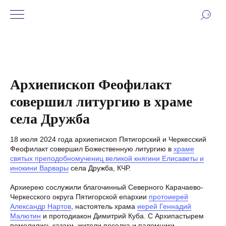
Архиепископ Феофилакт
совершил литургию в храме
села Дружба
18 июля 2024 года архиепископ Пятигорский и Черкесский
Феофилакт совершил Божественную литургию в
храме
святых преподобномучениц великой княгини Елисаветы и
инокини Варвары
села Дружба, КЧР.
Архиерею сослужили благочинный Северного Карачаево-
Черкесского округа Пятигорской епархии
протоиерей
Александр Нартов
, настоятель храма
иерей Геннадий
Малютин
и протодиакон Димитрий Куба. С Архипастырем
помолились казаки, жители поселка и паломники.