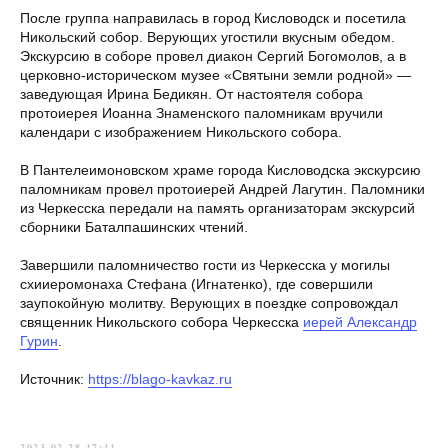
После группа направилась в город Кисловодск и посетила
Никольский собор. Верующих угостили вкусным обедом.
Экскурсию в соборе провел диакон Сергий Богомолов, а в
церковно-историческом музее «Святыни земли родной» —
заведующая Ирина Бедикян. От настоятеля собора
протоиерея Иоанна Знаменского паломникам вручили
календари с изображением Никольского собора.
В Пантелеимоновском храме города Кисловодска экскурсию
паломникам провел протоиерей Андрей Лагутин. Паломники
из Черкесска передали на память организаторам экскурсий
сборники Баталпашинских чтений.
Завершили паломничество гости из Черкесска у могилы
схииеромонаха Стефана (Игнатенко), где совершили
заупокойную молитву. Верующих в поездке сопровождал
священник Никольского собора Черкесска
иерей Александр
Гурин
.
Источник:
https://blago-kavkaz.ru
2023-02-28 17:41