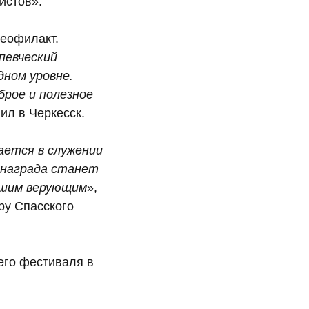
истов».
Феофилакт.
певческий
дном уровне.
брое и полезное
ил в Черкесск.
ается в служении
 награда станет
ашим верующим
»,
ру Спасского
его фестиваля в