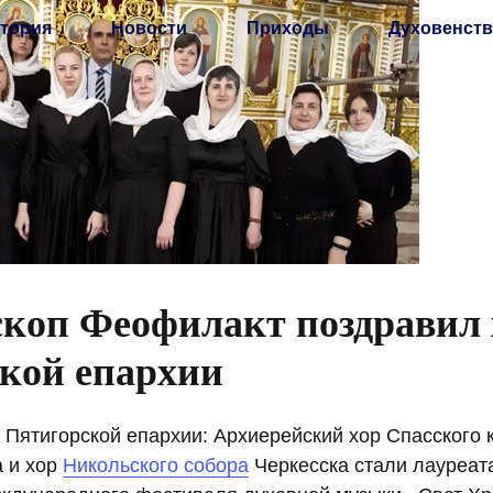
тория
Новости
Приходы
Духовенств
коп Феофилакт поздравил
кой епархии
з Пятигорской епархии: Архиерейский хор Спасского
а и хор
Никольского собора
Черкесска стали лауреат