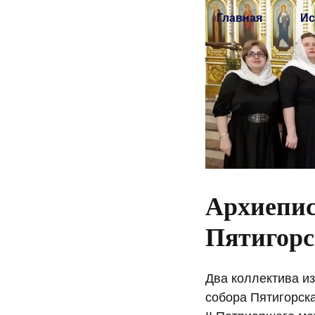
Главная
Ис
Архиепис
Пятигорс
Два коллектива и
собора Пятигорск