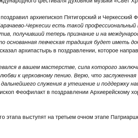
еждународного фестиваля духовной музыки «Свет Хр
х поздравил архиепископ Пятигорский и Черкесский 
Карачаево-Черкесии есть такой профессиональный 
тив, получивший теперь признание и на междунаро
то основанная певческая традиция будет иметь до
 сказал архипастырь в поздравлении, которое направ
евался в вашем мастерстве, сила которого заключ
любви к церковному пению. Верю, что заслуженная
 дальнейшего служения в утешение и поддержку н
ископ Феофилакт в поздравлении Архиерейскому хо
го этапа выступят на третьем очном этапе Патриарш