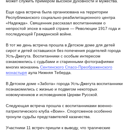
может служить примером высокой духовности и мужества.
Еще одна встреча была организована на территории
Республиканского социально-реабилитационного центра
«Надежда». Священник рассказал воспитанникам о
непростой эпохе в нашей стране — Революции 1917 года и
последующей Гражданской войне.
В тот же день встреча прошла в Детском доме для детей
сирот и детей оставшихся без попечения родителей города
Усть-Джегута. Воспитанники с особым интересом
ознакомились с судьбами и старинными фотографиями
многих монахинь
Сентинского Спасо-Преображенского
монастыря
аула Нижняя Теберда.
В Детском доме «Забота» города Усть-Джегута воспитанники
познакомились с жизнью и подвигом некоторых
новомучеников и исповедников Церкви Русской.
Следующая встреча прошла с воспитанниками военно-
патриотического клуба «Воин». Спортсменов особенно
тронули судьбы представителей казачества.
Участники 11 встреч пришли к выводу, что трагические