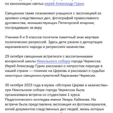
по канонизации святых
иерей Александр Гурин
.
Священник также познакомил учащихся с экспозицией из
архивно-следственных дел, фотографий православного
духовенства, монашествующих Пятигорской епархии,
пострадавших за веру.
Ученики 8 и 9 классов посетили памятный знак жертвам
политических репрессий. Здесь дети узнали о депортации
карачаевского народа и репрессиях казачества.
29 октября священник встретился с воспитанниками
воскресной школы
Никольского собора
города Черкесска.
Иерей Александр Гурин рассказал о непростом периоде в
нашей стране — гонении на Церковь и рассказал о судьбах
некоторых священнослужителей Карачаево-Черкесии.
30 октября 2023 года в музее «Истории Церкви и казачества»
при Никольском соборе города Черкесска была
организована встреча со студентами 1 курса
Педагогического колледжа имени Умара Хабекова. На
встрече была представлена экспозиция из фотоматериалов,
копий документов следственных дел людей, жизнь которых