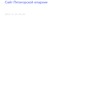
Сайт Пятигорской епархии
2025-11-16 19:20
Главная
→
История
→
Новости
→
Приходы
→
Духовенство
→
Контакты