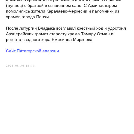
(Буняев) с братией в священном сане. С Архипастырем
помолились жители Карачаево-Черкесии и паломники из
храмов города Пензы.
После литургии Владыка возглавил крестный ход и удостоил
Архиерейских грамот старосту храма Тамару Отман и
регента сводного хора Емилиана Мирзоева.
Сайт Пятигорской епархии
2025-08-30 18:00