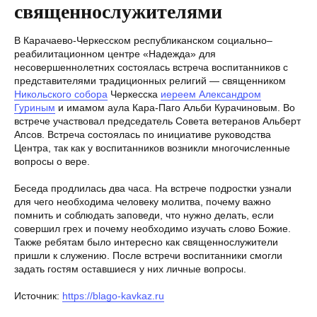
священнослужителями
В Карачаево-Черкесском республиканском социально–
реабилитационном центре «Надежда» для
несовершеннолетних состоялась встреча воспитанников с
представителями традиционных религий — священником
Никольского собора
Черкесска
иереем Александром
Гуриным
и имамом аула Кара-Паго Альби Курачиновым. Во
встрече участвовал председатель Совета ветеранов Альберт
Апсов. Встреча состоялась по инициативе руководства
Центра, так как у воспитанников возникли многочисленные
вопросы о вере.
Беседа продлилась два часа. На встрече подростки узнали
для чего необходима человеку молитва, почему важно
помнить и соблюдать заповеди, что нужно делать, если
совершил грех и почему необходимо изучать слово Божие.
Также ребятам было интересно как священнослужители
пришли к служению. После встречи воспитанники смогли
задать гостям оставшиеся у них личные вопросы.
Источник:
https://blago-kavkaz.ru