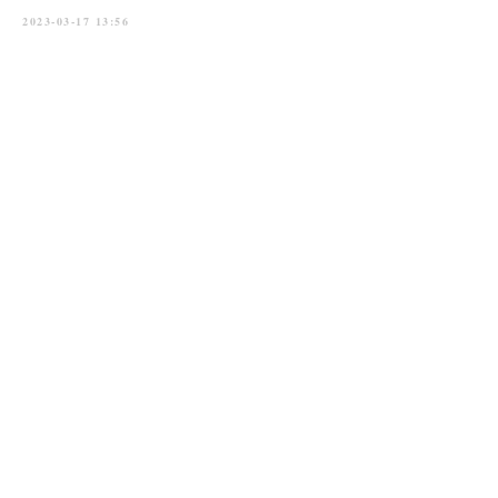
2023-03-17 13:56
Главная
→
История
→
Новости
→
Приходы
→
Духовенство
→
Контакты