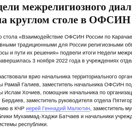
дели межрелигиозного диал
на круглом столе в ОФСИН
го стола «Взаимодействие ОФСИН России по Карача
овными традиционными для России религиозными об
сы и пути их решения» подвели итоги Недели межр
завершилась 3 ноября 2022 года в учреждениях отде
участвовали врио начальника территориального орга
ы Рамай Галиев, заместитель начальника ОФСИН п
ы Ислам Хочиев, помощник начальника по организац
Бердиев, заместитель руководителя отдела Пятигор
нию в КЧР
иерей Геннадий Малютин
, заместитель м
блики Мухаммад-Хаджи Батчаев и начальники учрежд
истемы республики.