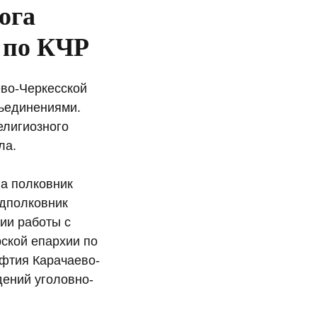
ога
 по КЧР
ево-Черкесской
ъединениями.
елигиозного
ла.
на полковник
одполковник
ии работы с
ской епархии по
уфтия Карачаево-
ений уголовно-