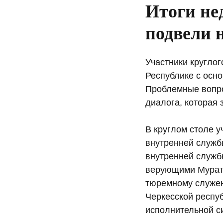
Итоги не
подвели 
Участники кругло
Республике с осн
Проблемные вопро
диалога, которая 
В круглом столе 
внутренней служб
внутренней служб
верующими Мурат 
тюремному служе
Черкесской респу
исполнительной с