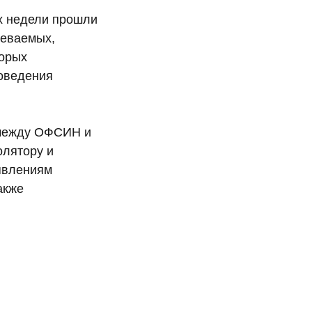
х недели прошли
реваемых,
торых
роведения
 между ОФСИН и
олятору и
явлениям
акже