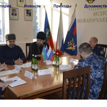
тория
Новости
Приходы
Духовенств