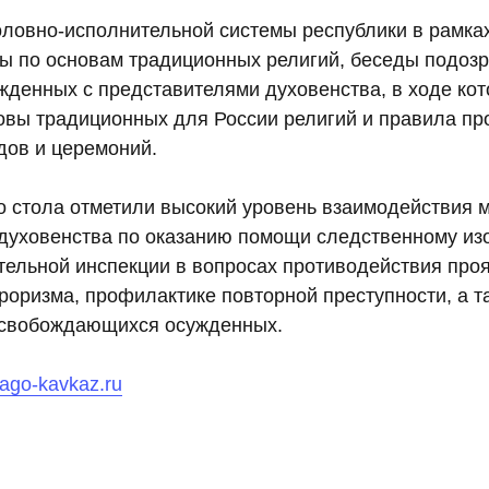
оловно-исполнительной системы республики в рамка
ны по основам традиционных религий, беседы подоз
жденных с представителями духовенства, в ходе ко
овы традиционных для России религий и правила п
дов и церемоний.
го стола отметили высокий уровень взаимодействия
духовенства по оказанию помощи следственному из
тельной инспекции в вопросах противодействия про
роризма, профилактике повторной преступности, а т
освобождающихся осужденных.
blago-kavkaz.ru