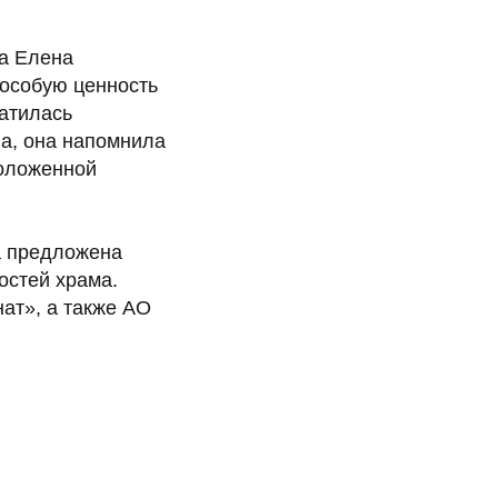
а Елена
 особую ценность
ратилась
а, она напомнила
положенной
а предложена
остей храма.
ат», а также АО