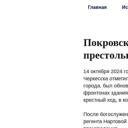
Главная
Ис
Покровск
престоль
14 октября 2024 г
Черкесска отмети
города, был обно
фронтонах здания
крестный ход, в к
После богослужен
регента Нартовой