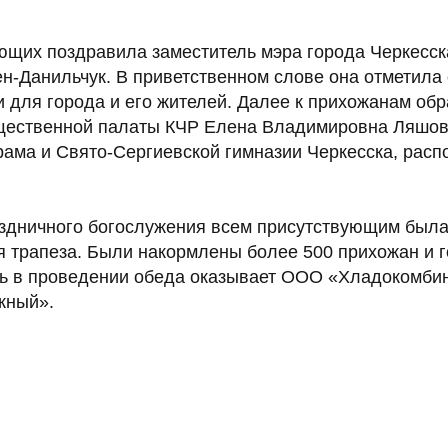
ющих поздравила заместитель мэра города Черкесск
н-Данильчук. В приветственном слове она отметила
 для города и его жителей. Далее к прихожанам об
щественной палаты КЧР Елена Владимировна Ляшов
храма и Свято-Сергиевской гимназии Черкесска, рас
здничного богослужения всем присутствующим был
я трапеза. Были накормлены более 500 прихожан и г
 в проведении обеда оказывает ООО «Хладокомбин
жный».