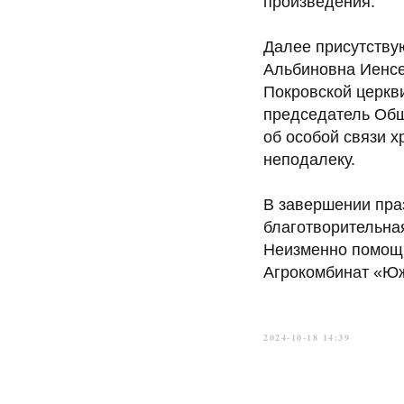
произведения.
Далее присутству
Альбиновна Иенсе
Покровской церкви
председатель Об
об особой связи 
неподалеку.
В завершении пра
благотворительна
Неизменно помощь
Агрокомбинат «Ю
2024-10-18 14:39