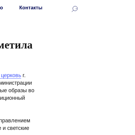
о
Контакты
тметила
 церковь
г.
дминистрации
ные образы во
диционный
управлением
 и светские