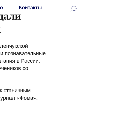
о
Контакты
дали
ы
еленчукской
ли познавательные
атания в России,
учеников со
ок станичным
журнал «Фома».