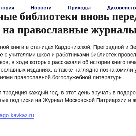
тория
Новости
Приходы
Духовенств
ные библиотеки вновь пере
 на православные журнал
ной книги в станицах Кардоникской, Преградной и З
е с учителями школ и работниками библиотек прове
ков, в ходе которых рассказали об истории книгопеч
ославных изданиях, а также наглядно познакомили 
иями православной богослужебной литературы.
 традиция каждый год, в этот день вручать в подар
вые подписки на Журнал Московской Патриархии и 
blago-kavkaz.ru