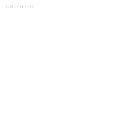
2025-01-31 10:50
Главная
→
История
→
Новости
→
Приходы
→
Духовенство
→
Контакты