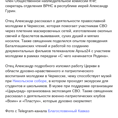
член Общественной наблюдательной комиссии КЧР,
секретарь отделения ВРНС в республике иерей Александр
Гурин.
Отец Александр рассказал о деятельности православной
молодежи в Черкесске, которая помогает участникам СВО
через плетение маскировочных сетей, изготовление окопных
свечей и браслетов выживания, сухих душей и мягких
носилок. Также священник поделился опытом проведения
Баталпашинских чтений и работой по созданию
документальных фильмов телеканалом Архыз24 с участием
молодежи в рамках передачи «С чего начинается Родина».
Отец Александр подробного изложил работу Церкви в
области духовно-нравственного и патриотического
воспитания молодежи в Черкесске, чему способствует музей
при
Никольском соборе
, в котором проходят экскурсии для
студентов и школьников. В музее при поддержке организации
«Царьград» организована экспозиция СВО. Также священник
рассказал о деятельности военно-патриотических клубов
«Воин» и «Пластун», которые духовно окормляет.
Фото с Telegram-канала
Благословенный Кавказ