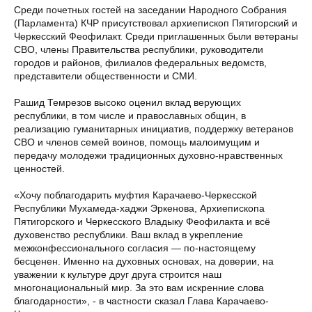
Среди почетных гостей на заседании Народного Собрания
(Парламента) КЧР присутствовал архиепископ Пятигорский и
Черкесский Феофилакт. Среди приглашенных были ветераны
СВО, члены Правительства республики, руководители
городов и районов, филиалов федеральных ведомств,
представители общественности и СМИ.
Рашид Темрезов высоко оценил вклад верующих
республики, в том числе и православных общин, в
реализацию гуманитарных инициатив, поддержку ветеранов
СВО и членов семей воинов, помощь малоимущим и
передачу молодежи традиционных духовно-нравственных
ценностей.
«Хочу поблагодарить муфтия Карачаево-Черкесской
Республики Мухамеда-хаджи Эркенова, Архиепископа
Пятигорского и Черкесского Владыку Феофилакта и всё
духовенство республики. Ваш вклад в укрепление
межконфессионального согласия — по-настоящему
бесценен. Именно на духовных основах, на доверии, на
уважении к культуре друг друга строится наш
многонациональный мир. За это вам искренние слова
благодарности», - в частности сказал Глава Карачаево-