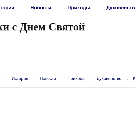
тория
Новости
Приходы
Духовенств
ки с Днем Святой
я
→
История
→
Новости
→
Приходы
→
Духовенство
→