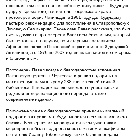
посещал, там же он нашел себе спутницу жизни – будущую
супругу. Кроме того, настоятель Покровского храма
протоиерей Борис Чикильдин в 1951 году дал будущему
пастырю рекомендацию для поступления в Ставропольскую
Духовную Семинарию. Также отец Павел рассказал, что был
очень дружен с протоиереем Василием Афониным, который
был не только его другом, но и старшим наставником.
Афонин венчался в Покровской церкви с местной девушкой
Антониной, а с 1976 по 2002 год являлся настоятелем храма
и благочинным.
Протоиерей Павел всегда с благодарностью вспоминал
Покровскую церковь г. Черкесска и решил подарить на
молитвенную память храму 238 книг из своей личной
библиотеки. В подарок вошло множество уникальных и
редких книг дореволюционного периода, а также
современные издания.
Прихожане храма с благодарностью приняли уникальный
подарок и заверили, что будут молится о священнике и его
близких. В завершении мероприятия всем участникам
мероприятия была подарена книга с житием и акафистом
святителю Иоанну Тобольскому. Книги были переданы