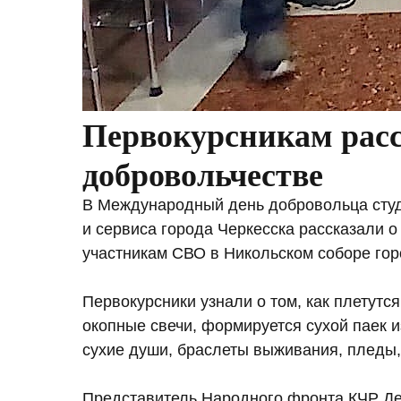
Первокурсникам расс
добровольчестве
В Международный день добровольца студ
и сервиса города Черкесска рассказали 
участникам СВО в Никольском соборе гор
Первокурсники узнали о том, как плетутс
окопные свечи, формируется сухой паек 
сухие души, браслеты выживания, пледы,
Представитель Народного фронта КЧР Де