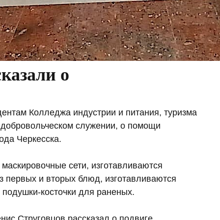
казали о
ентам Колледжа индустрии и питания, туризма
о добровольческом служении, о помощи
ода Черкесска.
я маскировочные сети, изготавливаются
из первых и вторых блюд, изготавливаются
 подушки-косточки для раненых.
нис Струговцов рассказал о подвиге