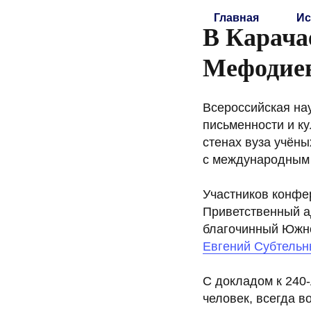
Главная
Ис
В Карача
Мефодиев
Всероссийская на
письменности и ку
стенах вуза учёны
с международным 
Участников конфер
Приветственный а
благочинный Южно
Евгений Субтель
С докладом к 240-
человек, всегда 