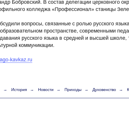
андр Бобровский. В состав делегации церковного ок
офильного колледжа «Профессионал» станицы Зеле
бсудили вопросы, связанные с ролью русского языка
образовательном пространстве, современными педа
давания русского языка в средней и высшей школе, 
ьтурной коммуникации.
blago-kavkaz.ru
я
→
История
→
Новости
→
Приходы
→
Духовенство
→