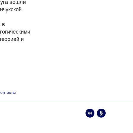
руга вошли
нчукской.
 в
гогическими
теорией и
Контакты