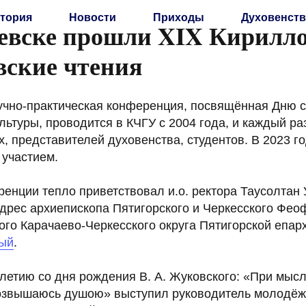
тория
Новости
Приходы
Духовенств
евске прошли XIX Кирилло
ские чтения
учно-практическая конференция, посвящённая Дню 
льтуры, проводится в КЧГУ с 2004 года, и каждый ра
х, представителей духовенства, студентов. В 2023 
участием.
енции тепло приветствовал и.о. ректора Таусолтан 
дрес архиепископа Пятигорского и Черкесского Фео
го Карачаево-Черкесского округа Пятигорской епар
ный
.
летию со дня рождения В. А. Жуковского: «При мысл
возвышаюсь душою» выступил руководитель молодёж