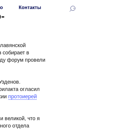
о
Контакты
-
славянской
з собирает в
году форум провели
Узденов.
филакта огласил
хии
протоиерей
и великой, что я
ного отдела