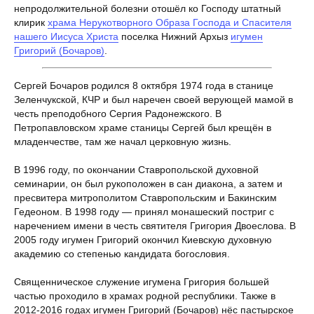
непродолжительной болезни отошёл ко Господу штатный
клирик
храма Нерукотворного Образа Господа и Спасителя
нашего Иисуса Христа
поселка Нижний Архыз
игумен
Григорий (Бочаров)
.
Сергей Бочаров родился 8 октября 1974 года в станице
Зеленчукской, КЧР и был наречен своей верующей мамой в
честь преподобного Сергия Радонежского. В
Петропавловском храме станицы Сергей был крещён в
младенчестве, там же начал церковную жизнь.
В 1996 году, по окончании Ставропольской духовной
семинарии, он был рукоположен в сан диакона, а затем и
пресвитера митрополитом Ставропольским и Бакинским
Гедеоном. В 1998 году — принял монашеский постриг с
наречением имени в честь святителя Григория Двоеслова. В
2005 году игумен Григорий окончил Киевскую духовную
академию со степенью кандидата богословия.
Священническое служение игумена Григория большей
частью проходило в храмах родной республики. Также в
2012-2016 годах игумен Григорий (Бочаров) нёс пастырское