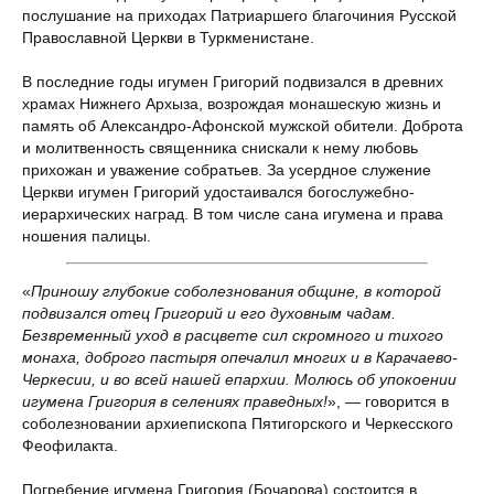
послушание на приходах Патриаршего благочиния Русской
Православной Церкви в Туркменистане.
В последние годы игумен Григорий подвизался в древних
храмах Нижнего Архыза, возрождая монашескую жизнь и
память об Александро-Афонской мужской обители. Доброта
и молитвенность священника снискали к нему любовь
прихожан и уважение собратьев. За усердное служение
Церкви игумен Григорий удостаивался богослужебно-
иерархических наград. В том числе сана игумена и права
ношения палицы.
«
Приношу глубокие соболезнования общине, в которой
подвизался отец Григорий и его духовным чадам.
Безвременный уход в расцвете сил скромного и тихого
монаха, доброго пастыря опечалил многих и в Карачаево-
Черкесии, и во всей нашей епархии. Молюсь об упокоении
игумена Григория в селениях праведных!
», — говорится в
соболезновании архиепископа Пятигорского и Черкесского
Феофилакта.
Погребение игумена Григория (Бочарова) состоится в