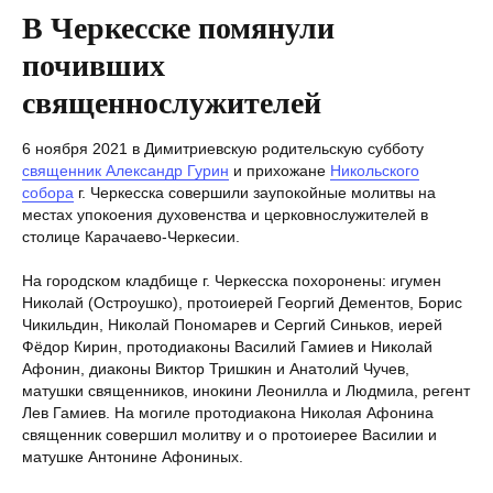
В Черкесске помянули
почивших
священнослужителей
6 ноября 2021 в Димитриевскую родительскую субботу
священник Александр Гурин
и прихожане
Никольского
собора
г. Черкесска совершили заупокойные молитвы на
местах упокоения духовенства и церковнослужителей в
столице Карачаево-Черкесии.
На городском кладбище г. Черкесска похоронены: игумен
Николай (Остроушко), протоиерей Георгий Дементов, Борис
Чикильдин, Николай Пономарев и Сергий Синьков, иерей
Фёдор Кирин, протодиаконы Василий Гамиев и Николай
Афонин, диаконы Виктор Тришкин и Анатолий Чучев,
матушки священников, инокини Леонилла и Людмила, регент
Лев Гамиев. На могиле протодиакона Николая Афонина
священник совершил молитву и о протоиерее Василии и
матушке Антонине Афониных.