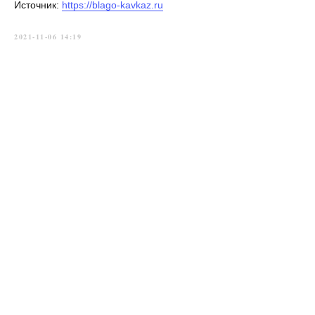
Источник:
https://blago-kavkaz.ru
2021-11-06 14:19
Главная
→
История
→
Новости
→
Приходы
→
Духовенство
→
Контакты