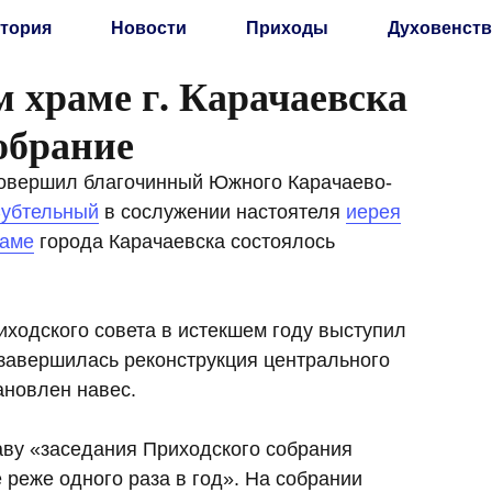
тория
Новости
Приходы
Духовенств
 храме г. Карачаевска
обрание
совершил благочинный Южного Карачаево-
Субтельный
в сослужении настоятеля
иерея
раме
города Карачаевска состоялось
ходского совета в истекшем году выступил
завершилась реконструкция центрального
ановлен навес.
аву «заседания Приходского собрания
 реже одного раза в год». На собрании