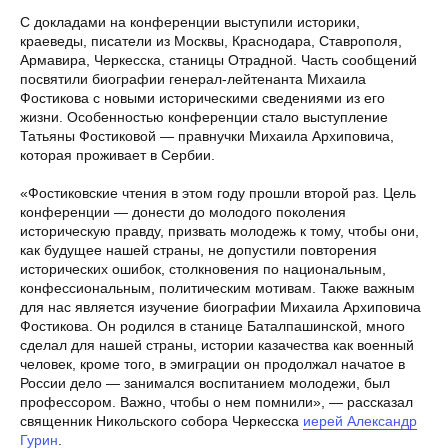
С докладами на конференции выступили историки,
краеведы, писатели из Москвы, Краснодара, Ставрополя,
Армавира, Черкесска, станицы Отрадной. Часть сообщений
посвятили биографии генерал-лейтенанта Михаила
Фостикова с новыми историческими сведениями из его
жизни. Особенностью конференции стало выступление
Татьяны Фостиковой — правнучки Михаила Архиповича,
которая проживает в Сербии.
«Фостиковские чтения в этом году прошли второй раз. Цель
конференции — донести до молодого поколения
историческую правду, призвать молодежь к тому, чтобы они,
как будущее нашей страны, не допустили повторения
исторических ошибок, столкновения по национальным,
конфессиональным, политическим мотивам. Также важным
для нас является изучение биографии Михаила Архиповича
Фостикова. Он родился в станице Баталпашинской, много
сделал для нашей страны, истории казачества как военный
человек, кроме того, в эмиграции он продолжал начатое в
России дело — занимался воспитанием молодежи, был
профессором. Важно, чтобы о нем помнили», — рассказал
священник Никольского собора Черкесска
иерей Александр
Гурин
.