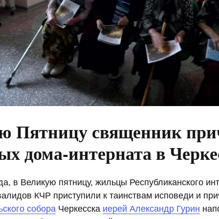
ю Пятницу священник при
ых дома-интерната в Черке
да, в Великую пятницу, жильцы Республиканского ин
валидов КЧР приступили к таинствам исповеди и при
ьского собора
Черкесска
иерей Александр Гурин
нап