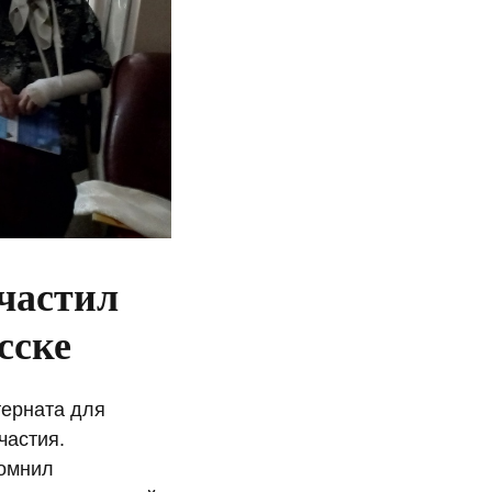
частил
сске
терната для
частия.
омнил