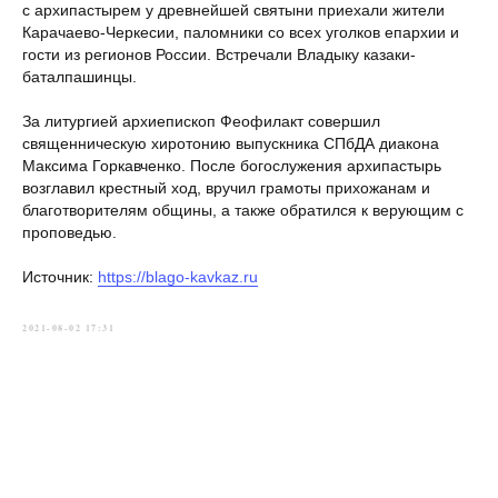
с архипастырем у древнейшей святыни приехали жители
Карачаево-Черкесии, паломники со всех уголков епархии и
гости из регионов России. Встречали Владыку казаки-
баталпашинцы.
За литургией архиепископ Феофилакт совершил
священническую хиротонию выпускника СПбДА диакона
Максима Горкавченко. После богослужения архипастырь
возглавил крестный ход, вручил грамоты прихожанам и
благотворителям общины, а также обратился к верующим с
проповедью.
Источник:
https://blago-kavkaz.ru
2021-08-02 17:31