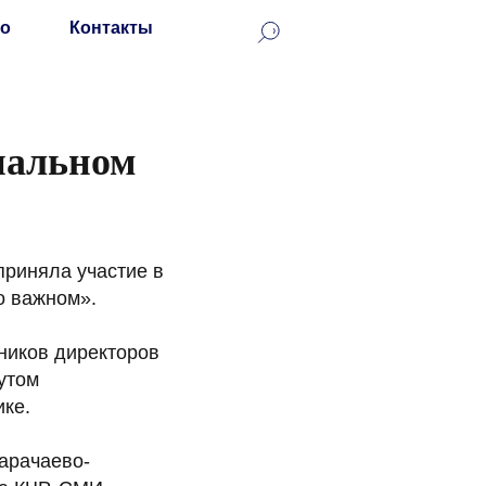
о
Контакты
нальном
приняла участие в
о важном».
ников директоров
утом
ике.
арачаево-