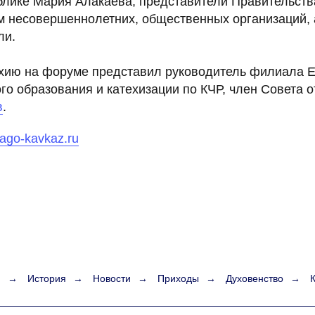
блике Мария Алакаева, представители Правительств
м несовершеннолетних, общественных организаций, а
ли.
хию на форуме представил руководитель филиала 
го образования и катехизации по КЧР, член Совета 
в
.
blago-kavkaz.ru
я
→
История
→
Новости
→
Приходы
→
Духовенство
→