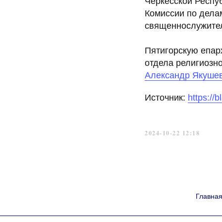
Черкесской Респу
Комиссии по дела
священнослужите
Пятигорскую епар
отдела религиозно
Александр Якуше
Источник:
https://
2024-10-22 12:18
Главна