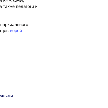
а КЧР, СМИ,
 также педагоги и
Епархиального
отцов
иерей
Контакты