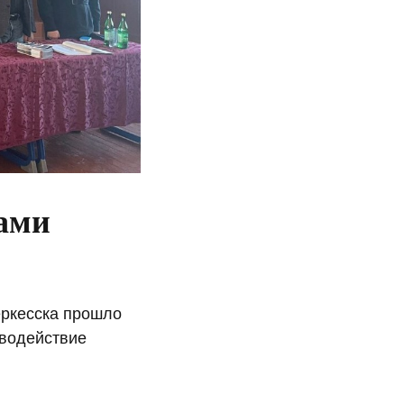
ами
еркесска прошло
иводействие