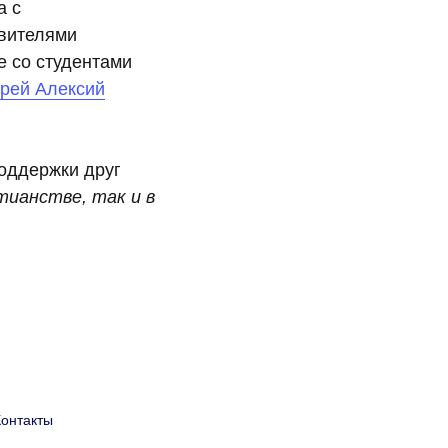
а с
авителями
е со студентами
рей Алексий
оддержки друг
тианстве, так и в
Контакты