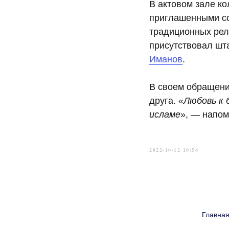
В актовом зале к
приглашенными со
традиционных рел
присутствовал ш
Иманов
.
В своем обращени
друга. «
Любовь к 
исламе
», — напом
2022-10-12 10:56
Главна