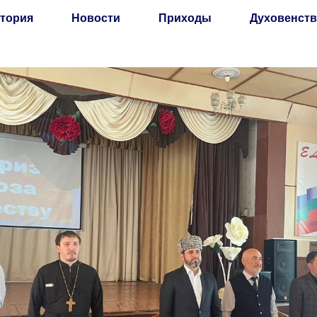
тория
Новости
Приходы
Духовенств