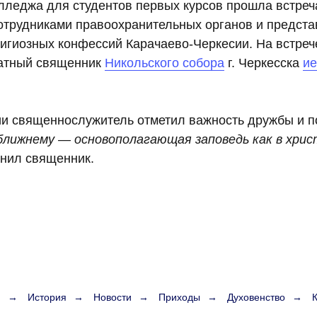
олледжа для студентов первых курсов прошла встреч
трудниками правоохранительных органов и предст
игиозных конфессий Карачаево-Черкесии. На встреч
татный священник
Никольского собора
г. Черкесска
ие
и священнослужитель отметил важность дружбы и п
ближнему — основополагающая заповедь как в хрис
нил священник.
я
→
История
→
Новости
→
Приходы
→
Духовенство
→