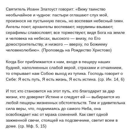
Святитель Иоанн Златоуст говорит: «Вижу таинство
необычайное и чудное: пастыри оглашают слух мой,
произнося не пустынную песнь, но воспевая небесный гимн.
Ангелы поют, архангелы воспевают, херувимы взывают,
серафимы славословят, все торжествуют, видя Бога на земле
и человека на небесах, высокого — внизу, по Его
домостроительству, и низкого — вверху, по Божиему
человеко­любию». (Проповедь на Рождество Христово)
Когда Бог приближается к нам, входя в пещеру наших
будней, наполненных слабой верой, страхами и отчаянием,
то открывает нам Собою выход из тупика. Господь говорит о
Себе: Я есть путь, Я есть жизнь, Я есть истина. (ср. Ин. 14, 6)
И тот, кто становится на этот путь, кто благодарит за дар
жизни, кто доверяет Истине и следует ей — выбирается из
любой пещеры жизненных обстоятельств. Тем и удивительна
сила веры, что, поднимаясь до самого Неба, она
освобождает нас от мрака сомнений. Как свет одной
зажженной свечи, стоящей на подсвечнике, светит всем в
доме. (ср. Мф. 5, 15)