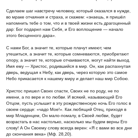
Сделаем шаг навстречу человеку, который оказался в нужде,
во мраке отчаяния и страха, и скажем: «знаешь, я пришёл
напомнить тебе о том, что и в твоей жизни есть драгоценный
дар: Бог подарил нам Себя, и Его воплощение — начало
этого бесценного дара».
С нами Бог, а значит те, которые плачут имеют, чем
утешиться, а значит те, которые сомневаются, приобретают
опору, а значит те, которые отчаиваются, могут найти выход.
Имя ему — Христос, родившийся в мир. Он, как распахнутая
дверь, ведущая к Небу, как дверь, через которую это самое
Небо прикасается к нашему миру и делает наш мир Собою.
Христос пришел Своих спасти, Своих не по роду, не по
имени, а по вере и по любви. И всякий, называющий Его
Отцом, пусть услышит в эту рождественскую ночь Его голос в
своем сердце: «чадо Мое!». Как любящий Отец, приходя в
мир Младенцем, Он мало-помалу, в Своей любви, будет
возрастать в нас настолько, насколько мы будем верны Его
слову! А Он Своему слову всегда верен: «Я с вами во все дни
до скончания века» (Мф. 28,20).