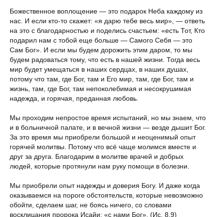
Божественное воплощение — это подарок Неба каждому из
нас. И если кто-то скажет: «я дарю тебе весь мир», — ответь
на это с благодарностью и поделись счастьем: «есть Тот, Кто
подарил нам с тобой еще больше — Самого Себя — это
Сам Бог». И если мы будем дорожить этим даром, то мы
будем радоваться тому, что есть в нашей жизни. Тогда весь
мир будет умещаться в наших сердцах, в наших душах,
потому что там, где Бог, там и Его мир, там, где Бог, там и
жизнь, там, где Бог, там непоколебимая и несокрушимая
надежда, и горячая, преданная любовь.
Мы проходим непростое время испытаний, но мы знаем, что
и в больничной палате, и в вечной жизни — везде дышит Бог.
За это время мы приобрели большой и неоценимый опыт
горячей молитвы. Потому что всё чаще молимся вместе и
друг за друга. Благодарим в молитве врачей и добрых
людей, которые протянули нам руку помощи в болезни.
Мы приобрели опыт надежды и доверия Богу. И даже когда
оказываемся на пороге обстоятельств, которые невозможно
обойти, сделаем шаг, не боясь ничего, со словами
восклицания пророка Исайи: «с нами Бог». (Ис. 8,9)