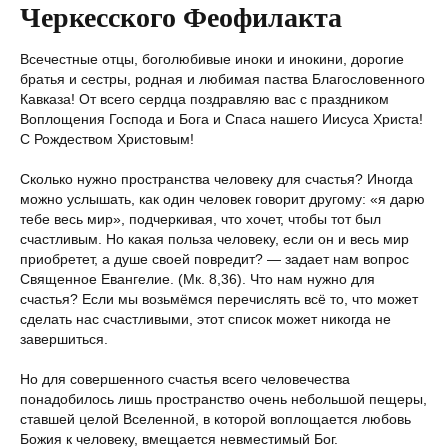
Черкесского Феофилакта
Всечестные отцы, боголюбивые иноки и инокини, дорогие
братья и сестры, родная и любимая паства Благословенного
Кавказа! От всего сердца поздравляю вас с праздником
Воплощения Господа и Бога и Спаса нашего Иисуса Христа!
С Рождеством Христовым!
Сколько нужно пространства человеку для счастья? Иногда
можно услышать, как один человек говорит другому: «я дарю
тебе весь мир», подчеркивая, что хочет, чтобы тот был
счастливым. Но какая польза человеку, если он и весь мир
приобретет, а душе своей повредит? — задает нам вопрос
Священное Евангелие. (Мк. 8,36). Что нам нужно для
счастья? Если мы возьмёмся перечислять всё то, что может
сделать нас счастливыми, этот список может никогда не
завершиться.
Но для совершенного счастья всего человечества
понадобилось лишь пространство очень небольшой пещеры,
ставшей целой Вселенной, в которой воплощается любовь
Божия к человеку, вмещается невместимый Бог.