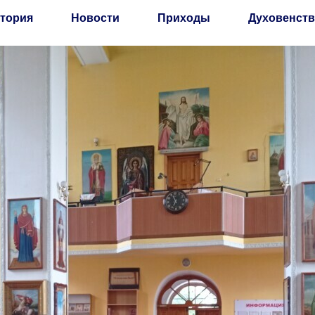
тория
Новости
Приходы
Духовенств