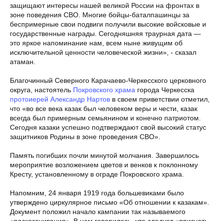
защищают интересы нашей великой России на фронтах в
зоне поведения СВО. Многие бойцы-баталпашинцы за
беспримерные свои подвиги получили высокие войсковые и
государственные награды. Сегодняшняя траурная дата —
это яркое напоминание нам, всем ныне живущим об
исключительной ценности человеческой жизни», - сказал
атаман.
Благочинный Северного Карачаево-Черкесского церковного
округа, настоятель
Покровского храма
города Черкесска
протоиерей Александр Нартов
в своем приветствии отметил,
что «во все века казак был человеком веры и чести, казак
всегда был примерным семьянином и конечно патриотом.
Сегодня казаки успешно подтверждают свой высокий статус
защитников Родины в зоне проведения СВО».
Память погибших почли минутой молчания. Завершилось
мероприятие возложением цветов и венков к поклонному
Кресту, установленному в ограде Покровского храма.
Напомним, 24 января 1919 года большевиками было
утверждено циркулярное письмо «Об отношении к казакам».
Документ положил начало кампании так называемого