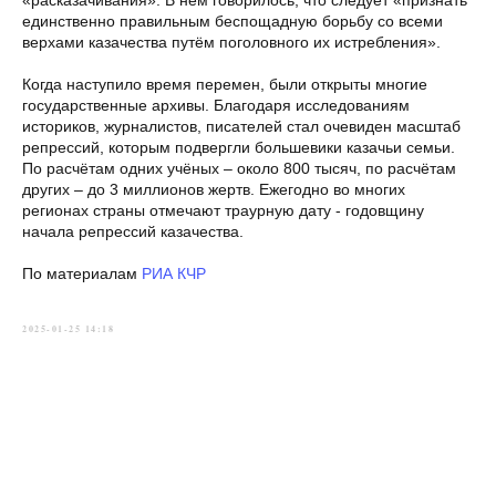
«расказачивания». В нем говорилось, что следует «признать
единственно правильным беспощадную борьбу со всеми
верхами казачества путём поголовного их истребления».
Когда наступило время перемен, были открыты многие
государственные архивы. Благодаря исследованиям
историков, журналистов, писателей стал очевиден масштаб
репрессий, которым подвергли большевики казачьи семьи.
По расчётам одних учёных – около 800 тысяч, по расчётам
других – до 3 миллионов жертв. Ежегодно во многих
регионах страны отмечают траурную дату - годовщину
начала репрессий казачества.
По материалам
РИА КЧР
2025-01-25 14:18