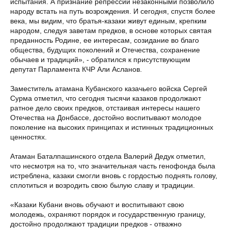
испытания. А признание репрессий незаконными позволило
народу встать на путь возрождения. И сегодня, спустя более
века, мы видим, что братья-казаки живут единым, крепким
народом, следуя заветам предков, в основе которых святая
преданность Родине, ее интересам, созидание во благо
общества, будущих поколений и Отечества, сохранение
обычаев и традиций», - обратился к присутствующим
депутат Парламента КЧР Али Асланов.
Заместитель атамана Кубанского казачьего войска Сергей
Сурма отметил, что сегодня тысячи казаков продолжают
ратное дело своих предков, отстаивая интересы нашего
Отечества на Донбассе, достойно воспитывают молодое
поколение на высоких принципах и истинных традиционных
ценностях.
Атаман Баталпашинского отдела Валерий Дедук отметил,
что несмотря на то, что значительная часть генофонда была
истреблена, казаки смогли вновь с гордостью поднять голову,
сплотиться и возродить свою былую славу и традиции.
«Казаки Кубани вновь обучают и воспитывают свою
молодежь, охраняют порядок и государственную границу,
достойно продолжают традиции предков - отважно