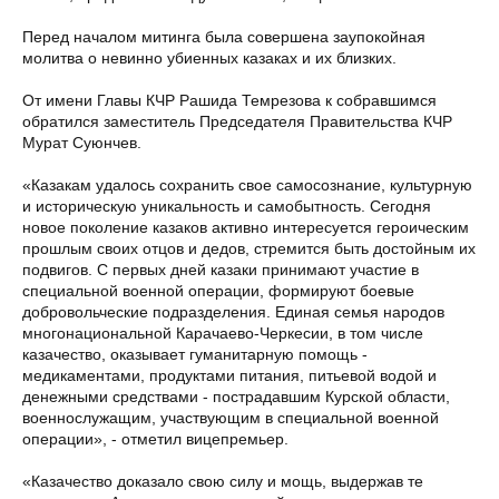
Перед началом митинга была совершена заупокойная
молитва о невинно убиенных казаках и их близких.
От имени Главы КЧР Рашида Темрезова к собравшимся
обратился заместитель Председателя Правительства КЧР
Мурат Суюнчев.
«Казакам удалось сохранить свое самосознание, культурную
и историческую уникальность и самобытность. Сегодня
новое поколение казаков активно интересуется героическим
прошлым своих отцов и дедов, стремится быть достойным их
подвигов. С первых дней казаки принимают участие в
специальной военной операции, формируют боевые
добровольческие подразделения. Единая семья народов
многонациональной Карачаево-Черкесии, в том числе
казачество, оказывает гуманитарную помощь -
медикаментами, продуктами питания, питьевой водой и
денежными средствами - пострадавшим Курской области,
военнослужащим, участвующим в специальной военной
операции», - отметил вицепремьер.
«Казачество доказало свою силу и мощь, выдержав те