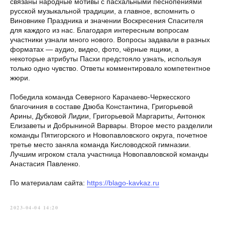
связаны народные мотивы с пасхальными песнопениями
русской музыкальной традиции, а главное, вспомнить о
Виновнике Праздника и значении Воскресения Спасителя
для каждого из нас. Благодаря интересным вопросам
участники узнали много нового. Вопросы задавали в разных
форматах — аудио, видео, фото, чёрные ящики, а
некоторые атрибуты Пасхи предстояло узнать, используя
только одно чувство. Ответы комментировало компетентное
жюри.
Победила команда Северного Карачаево-Черкесского
благочиния в составе Дзюба Константина, Григорьевой
Арины, Дубковой Лидии, Григорьевой Маргариты, Антонюк
Елизаветы и Добрыниной Варвары. Второе место разделили
команды Пятигорского и Новопавловского округа, почетное
третье место заняла команда Кисловодской гимназии.
Лучшим игроком стала участница Новопавловской команды
Анастасия Павленко.
По материалам сайта:
https://blago-kavkaz.ru
2023-04-04 14:20