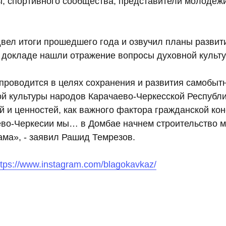
, спортивного сообщества, представители молодеж
двел итоги прошедшего года и озвучил планы развит
в докладе нашли отражение вопросы духовной культ
проводится в целях сохранения и развития самобыт
й культуры народов Карачаево-Черкесской Республи
 и ценностей, как важного фактора гражданской кон
ево-Черкесии мы… в Домбае начнем строительство м
ама», - заявил Рашид Темрезов.
ttps://www.instagram.com/blagokavkaz/