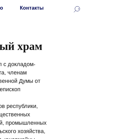
о
Контакты
ный храм
л с докладом-
та, членам
венной Думы от
иепископ
ов республики,
бщественных
ий, промышленных
ьского хозяйства,