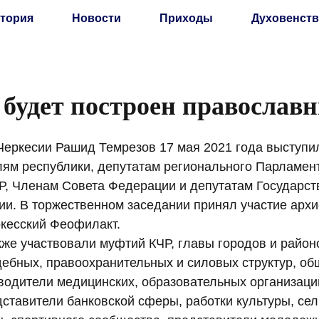
тория
Новости
Приходы
Духовенств
 будет построен православ
Черкесии Рашид Темрезов 17 мая 2021 года выступи
лям республики, депутатам регионального Парламен
Р, Членам Совета Федерации и депутатам Государст
ии. В торжественном заседании принял участие арх
ркесский Феофилакт.
кже участвовали муфтий КЧР, главы городов и район
дебных, правоохранительных и силовых структур, о
оводители медицинских, образовательных организац
ставители банковской сферы, работки культуры, сел