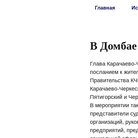
Главная
Ис
В Домбае
Глава Карачаево-
посланием к жите
Правительства КЧ
Карачаево-Черкес
Пятигорский и Че
В мероприятии та
представители су
организаций, рук
предприятий, пред