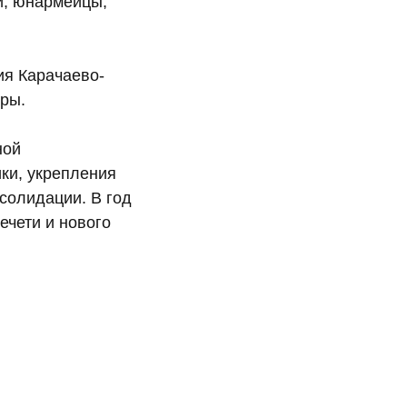
и, юнармейцы,
ия Карачаево-
уры.
ной
ки, укрепления
солидации. В год
ечети и нового