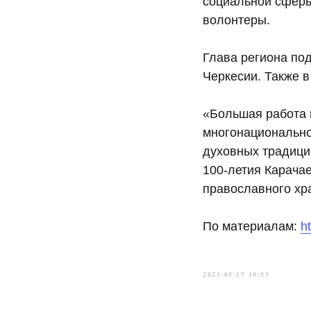
социальной сферы
волонтеры.
Глава региона по
Черкесии. Также 
«Большая работа 
многонационально
духовных традиций
100-летия Карача
православного хр
По материалам:
h
2021-05-17 19:53