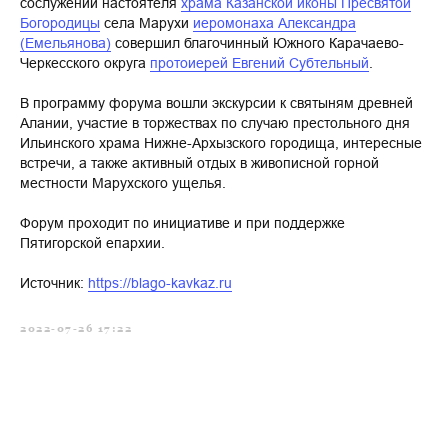
сослужении настоятеля
храма Казанской иконы Пресвятой
Богородицы
села Марухи
иеромонаха Александра
(Емельянова)
совершил благочинный Южного Карачаево-
Черкесского округа
протоиерей Евгений Субтельный
.
В программу форума вошли экскурсии к святыням древней
Алании, участие в торжествах по случаю престольного дня
Ильинского храма Нижне-Архызского городища, интересные
встречи, а также активный отдых в живописной горной
местности Марухского ущелья.
Форум проходит по инициативе и при поддержке
Пятигорской епархии.
Источник:
https://blago-kavkaz.ru
2022-07-26 17:22