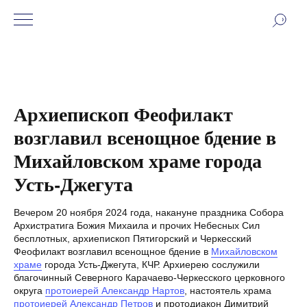
Архиепископ Феофилакт
возглавил всенощное бдение в
Михайловском храме города
Усть-Джегута
Вечером 20 ноября 2024 года, накануне праздника Собора
Архистратига Божия Михаила и прочих Небесных Сил
бесплотных, архиепископ Пятигорский и Черкесский
Феофилакт возглавил всенощное бдение в
Михайловском
храме
города Усть-Джегута, КЧР. Архиерею сослужили
благочинный Северного Карачаево-Черкесского церковного
округа
протоиерей Александр Нартов
, настоятель храма
протоиерей Александр Петров
и протодиакон Димитрий