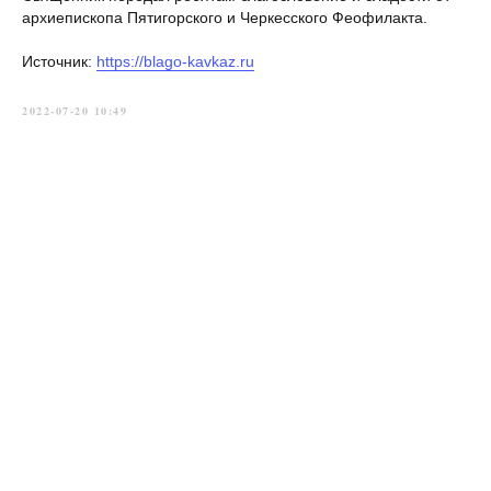
архиепископа Пятигорского и Черкесского Феофилакта.
Источник:
https://blago-kavkaz.ru
2022-07-20 10:49
Главная
→
История
→
Новости
→
Приходы
→