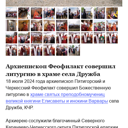
Архиепископ Феофилакт совершил
литургию в храме села Дружба
18 июля 2024 года архиепископ Пятигорский и
Черкесский Феофилакт совершил Божественную
литургию в
храме святых преподобномучениц
великой княгини Елисаветы и инокини Варвары
села
Дружба, КЧР.
Архиерею сослужили благочинный Северного
Карачаево-Черкесского округа Пятигорской епархии